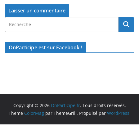
OnParticipe est sur Facebook !
Copyright © 2026
OnParticipe.fr
. Tous droits réservés.
Theme
ColorMag
par ThemeGrill. Propulsé par
WordPress
.