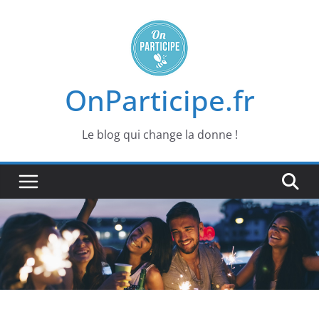
Passer
au
contenu
OnParticipe.fr
Le blog qui change la donne !