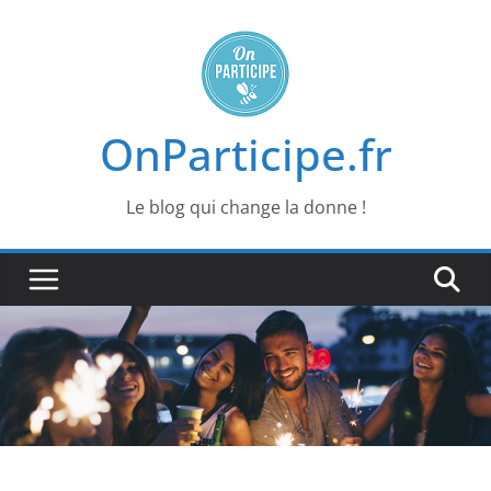
Passer
au
contenu
OnParticipe.fr
Le blog qui change la donne !