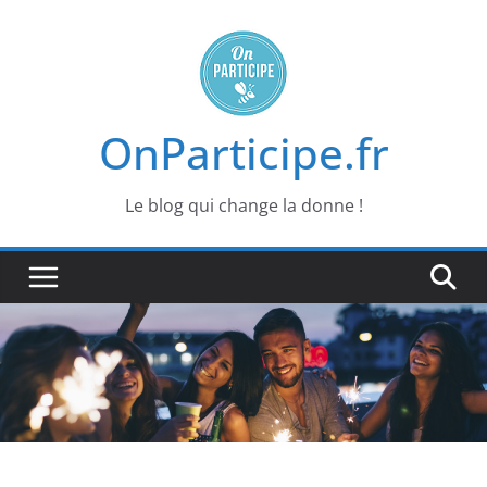
Passer
au
contenu
OnParticipe.fr
Le blog qui change la donne !