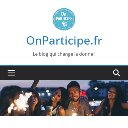
Passer
au
contenu
OnParticipe.fr
Le blog qui change la donne !