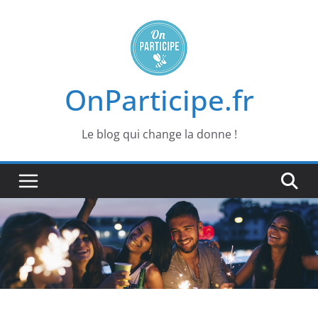
Passer
au
contenu
OnParticipe.fr
Le blog qui change la donne !