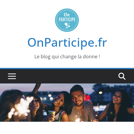
Passer
au
contenu
OnParticipe.fr
Le blog qui change la donne !