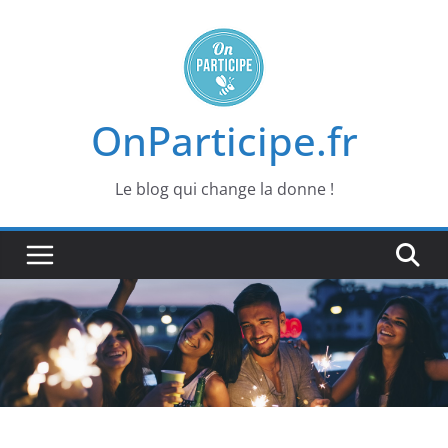
Passer
au
contenu
OnParticipe.fr
Le blog qui change la donne !