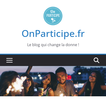
Passer
au
contenu
OnParticipe.fr
Le blog qui change la donne !