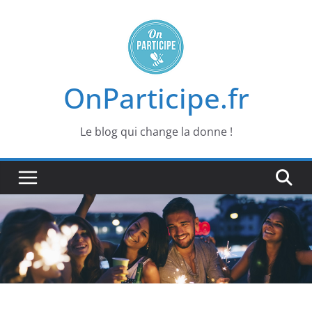
Passer
au
contenu
OnParticipe.fr
Le blog qui change la donne !