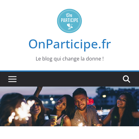
Passer
au
contenu
OnParticipe.fr
Le blog qui change la donne !