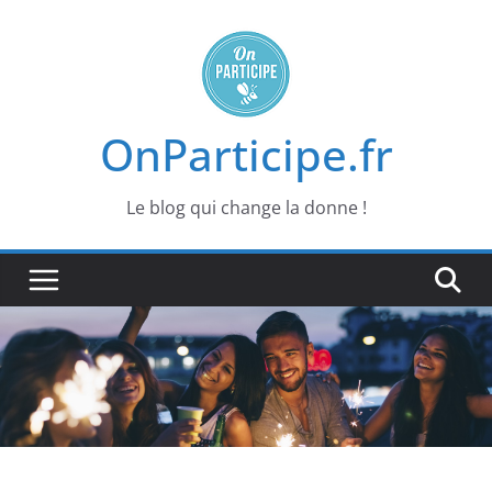
Passer
au
contenu
OnParticipe.fr
Le blog qui change la donne !