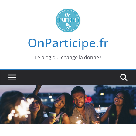
Passer
au
contenu
OnParticipe.fr
Le blog qui change la donne !