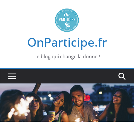
Passer
au
contenu
OnParticipe.fr
Le blog qui change la donne !