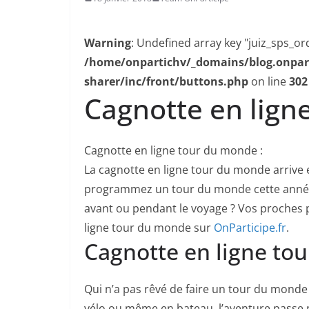
Warning
: Undefined array key "juiz_sps_or
/home/onpartichv/_domains/blog.onpartic
sharer/inc/front/buttons.php
on line
302
Cagnotte en lign
Cagnotte en ligne tour du monde :
La cagnotte en ligne tour du monde arrive e
programmez un tour du monde cette année 
avant ou pendant le voyage ? Vos proches 
ligne tour du monde sur
OnParticipe.fr
.
Cagnotte en ligne tou
Qui n’a pas rêvé de faire un tour du monde 
vélo ou même en bateau, l’aventure passe par