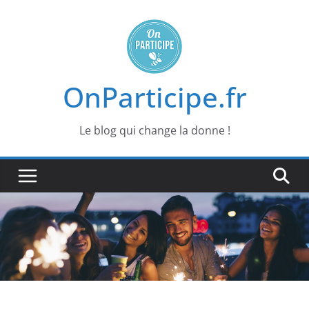
Passer
au
contenu
OnParticipe.fr
Le blog qui change la donne !