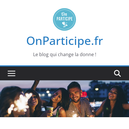
Passer
au
contenu
OnParticipe.fr
Le blog qui change la donne !