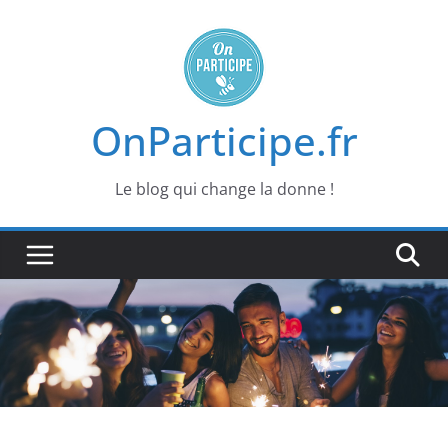
Passer
au
contenu
OnParticipe.fr
Le blog qui change la donne !