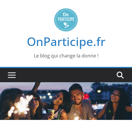
Passer
au
contenu
OnParticipe.fr
Le blog qui change la donne !