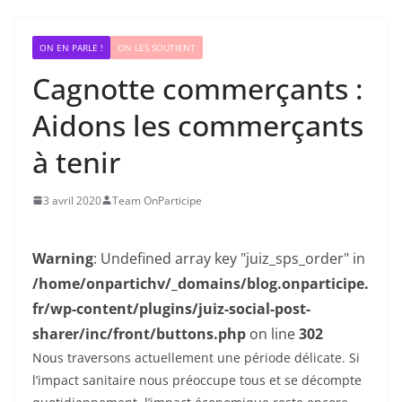
ON EN PARLE !
ON LES SOUTIENT
Cagnotte commerçants :
Aidons les commerçants
à tenir
3 avril 2020
Team OnParticipe
Warning
: Undefined array key "juiz_sps_order" in
/home/onpartichv/_domains/blog.onparticipe.
fr/wp-content/plugins/juiz-social-post-
sharer/inc/front/buttons.php
on line
302
Nous traversons actuellement une période délicate. Si
l’impact sanitaire nous préoccupe tous et se décompte