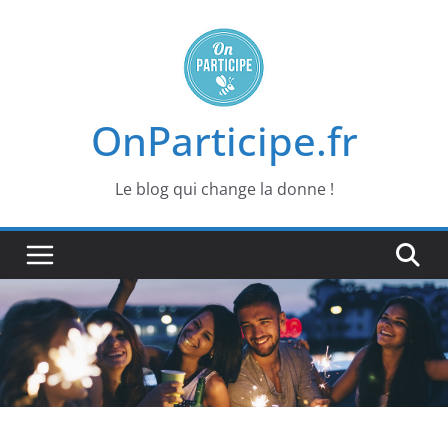
Passer
au
contenu
OnParticipe.fr
Le blog qui change la donne !