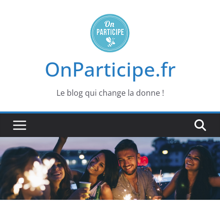
Passer
au
contenu
OnParticipe.fr
Le blog qui change la donne !