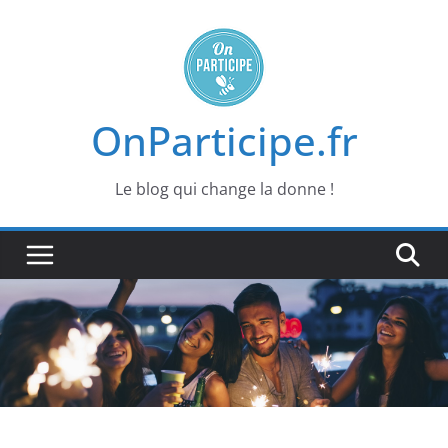
Passer
au
contenu
OnParticipe.fr
Le blog qui change la donne !