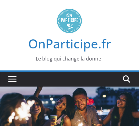
Passer
au
contenu
OnParticipe.fr
Le blog qui change la donne !