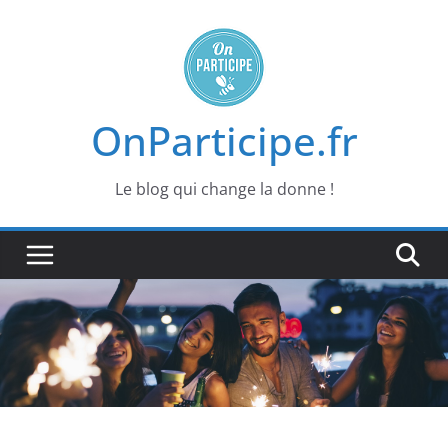
Passer
au
contenu
OnParticipe.fr
Le blog qui change la donne !