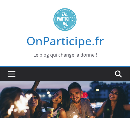
Passer
au
contenu
OnParticipe.fr
Le blog qui change la donne !